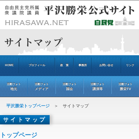
HOME
プロフィール
政 策
事務所
お問い合せ
リンク
活動フォト
活動フォト
活動フォト
活動フォト
活動フォト
地元
メディア
国会
講演等
勝栄TV
平沢勝栄トップページ
＞ サイトマップ
サイトマップ
トップページ