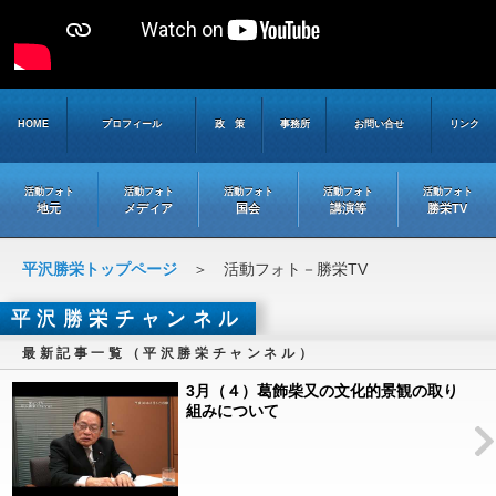
HOME
プロフィール
政 策
事務所
お問い合せ
リンク
活動フォト
活動フォト
活動フォト
活動フォト
活動フォト
地元
メディア
国会
講演等
勝栄TV
平沢勝栄トップページ
＞ 活動フォト－勝栄TV
平沢勝栄チャンネル
最新記事一覧（平沢勝栄チャンネル）
3月（４）葛飾柴又の文化的景観の取り
組みについて