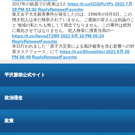
2017年の銃器での死者は3人
https://t.co/lZI3tPuYPx
2022 7月
28 PM 03:02
Reply
Retweet
Favorite
柴又女子大生殺害事件が発生したのは、1996年の9月9日。この
憎き犯人は未だ検挙されていません。ご遺族の皆さんは勿論のこ
と 地域の私たちも悔しくて残念でなりません。この事件は絶対
に風化させてはなりません。 犯人検挙に捜査当局の一…
https://t.co/Sevq2T2IRf
2021 9月 10 PM 05:24
Reply
Retweet
Favorite
本日行われました「原子力災害による風評被害を含む影響への対
策タスクフォース」にて
https://t.co/Ehvwjildoj
2021 8月 20
PM 06:49
Reply
Retweet
Favorite
平沢勝栄公式サイト
政治理念
政策