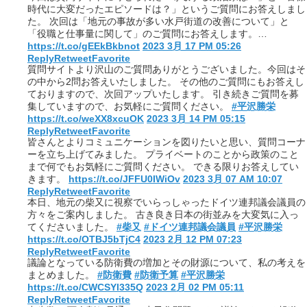
時代に大変だったエピソードは？」というご質問にお答えしまし
た。 次回は「地元の事故が多い水戸街道の改善について」と
「役職と仕事量に関して」のご質問にお答えします。…
https://t.co/gEEkBkbnot
2023 3月 17 PM 05:26
Reply
Retweet
Favorite
質問サイトより沢山のご質問ありがとうございました。今回はそ
の中から2問お答えいたしました。 その他のご質問にもお答えし
ておりますので、次回アップいたします。 引き続きご質問を募
集していますので、お気軽にご質問ください。
#平沢勝栄
https://t.co/weXX8xcuOK
2023 3月 14 PM 05:15
Reply
Retweet
Favorite
皆さんとよりコミュニケーションを図りたいと思い、質問コーナ
ーを立ち上げてみました。 プライベートのことから政策のこと
まで何でもお気軽にご質問ください。 できる限りお答えしてい
きます。
https://t.co/JFFU0IWiOv
2023 3月 07 AM 10:07
Reply
Retweet
Favorite
本日、地元の柴又に視察でいらっしゃったドイツ連邦議会議員の
方々をご案内しました。 古き良き日本の街並みを大変気に入っ
てくださいました。
#柴又
#ドイツ連邦議会議員
#平沢勝栄
https://t.co/OTBJ5bTjC4
2023 2月 12 PM 07:23
Reply
Retweet
Favorite
議論となっている防衛費の増加とその財源について、私の考えを
まとめました。
#防衛費
#防衛予算
#平沢勝栄
https://t.co/CWCSYl335Q
2023 2月 02 PM 05:11
Reply
Retweet
Favorite