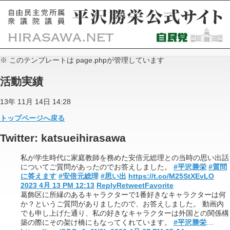
※ このテンプレートは page.phpが管理しています
活動実績
13年 11月 14日 14:28
トップページへ戻る
Twitter: katsueihirasawa
私が学生時代に家庭教師を務めた安倍元総理との当時の思い出話
についてご質問があったのでお答えしました。
#平沢勝栄
#質問
に答えます
#安倍元総理
#思い出
https://t.co/M25StXEvLO
2023 4月 13 PM 12:13
Reply
Retweet
Favorite
葛飾区に所縁のあるキャラクターで1番好きなキャラクターは何
か？というご質問がありましたので、お答えしました。 動画内
でも申し上げた通り、私の好きなキャラクターは外国との関係構
築の際にその架け橋にもなってくれています。
#平沢勝栄
…