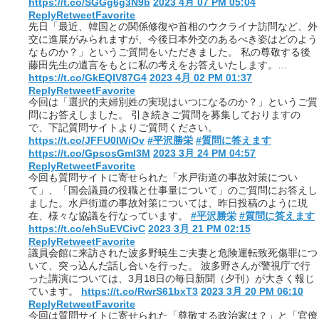
https://t.co/SGGg6g3N9b
2023 4月 07 PM 05:04
Reply
Retweet
Favorite
先日「最近、韓国との関係修復や首相のウクライナ訪問など、外
交に進展がみられますが、今後日本外交のあるべき姿はどのよう
なものか？」というご質問をいただきました。 私の尊敬する後
藤田先生の遺言をもとに私の考えをお答えいたします。…
https://t.co/GkEQIV87G4
2023 4月 02 PM 01:37
Reply
Retweet
Favorite
今回は「選択的夫婦別姓の実現はいつになるのか？」というご質
問にお答えしました。 引き続きご質問を募集しておりますの
で、下記質問サイトよりご質問ください。
https://t.co/JFFU0IWiOv
#平沢勝栄
#質問に答えます
https://t.co/GpsosGml3M
2023 3月 24 PM 04:57
Reply
Retweet
Favorite
今回も質問サイトに寄せられた「水戸街道の事故対策につい
て」、「国会議員の役職と仕事量について」のご質問にお答えし
ました。水戸街道の事故対策については、昨日投稿のように現
在、様々な協議を行なっています。
#平沢勝栄
#質問に答えます
https://t.co/ehSuEVCivC
2023 3月 21 PM 02:15
Reply
Retweet
Favorite
議員会館に来訪された波多野暁生ご夫妻と危険運転致死傷罪につ
いて、突っ込んだ話し合いを行った。 波多野さんが警視庁で行
った講演については、3月18日の毎日新聞（夕刊）が大きく報じ
ています。
https://t.co/RwrS61bxT3
2023 3月 20 PM 06:10
Reply
Retweet
Favorite
今回は質問サイトに寄せられた「尊敬する政治家は？」と「官僚