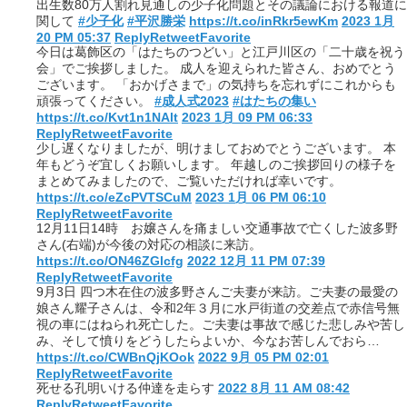
出生数80万人割れ見通しの少子化問題とその議論における報道に
関して
#少子化
#平沢勝栄
https://t.co/inRkr5ewKm
2023 1月
20 PM 05:37
Reply
Retweet
Favorite
今日は葛飾区の「はたちのつどい」と江戸川区の「二十歳を祝う
会」でご挨拶しました。 成人を迎えられた皆さん、おめでとう
ございます。 「おかげさまで」の気持ちを忘れずにこれからも
頑張ってください。
#成人式2023
#はたちの集い
https://t.co/Kvt1n1NAlt
2023 1月 09 PM 06:33
Reply
Retweet
Favorite
少し遅くなりましたが、明けましておめでとうございます。 本
年もどうぞ宜しくお願いします。 年越しのご挨拶回りの様子を
まとめてみましたので、ご覧いただければ幸いです。
https://t.co/eZcPVTSCuM
2023 1月 06 PM 06:10
Reply
Retweet
Favorite
12月11日14時 お嬢さんを痛ましい交通事故で亡くした波多野
さん(右端)が今後の対応の相談に来訪。
https://t.co/ON46ZGlcfg
2022 12月 11 PM 07:39
Reply
Retweet
Favorite
9月3日 四つ木在住の波多野さんご夫妻が来訪。ご夫妻の最愛の
娘さん耀子さんは、令和2年３月に水戸街道の交差点で赤信号無
視の車にはねられ死亡した。ご夫妻は事故で感じた悲しみや苦し
み、そして憤りをどうしたらよいか、今なお苦しんでおら…
https://t.co/CWBnQjKOok
2022 9月 05 PM 02:01
Reply
Retweet
Favorite
死せる孔明いける仲達を走らす
2022 8月 11 AM 08:42
Reply
Retweet
Favorite