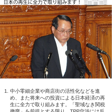
反省し、改めるべきところは改め、世界から信
用される国家の建設に全力で取り組んでいく決
意です。
中小零細企業や商店街の活性化などを進
め、また将来への投資による日本経済の再
生に全力で取り組みます。「聖域なき関税
撤廃」を前提とする限り、TPP交渉には反