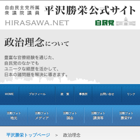
HOME
プロフィール
政 策
事務所
お問い合せ
リンク
活動フォト
活動フォト
活動フォト
活動フォト
活動フォト
地元
メディア
国会
講演等
勝栄TV
平沢勝栄トップページ
＞ 政治理念