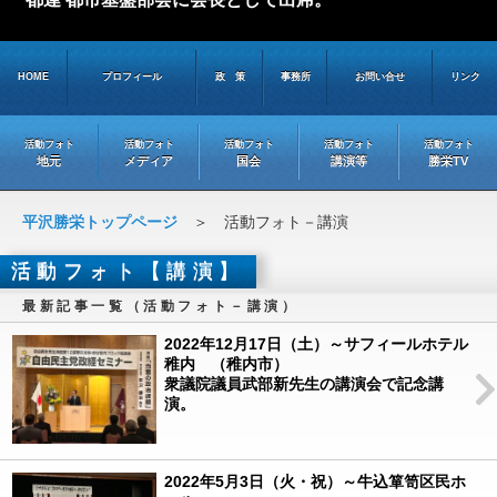
HOME
プロフィール
政 策
事務所
お問い合せ
リンク
活動フォト
活動フォト
活動フォト
活動フォト
活動フォト
地元
メディア
国会
講演等
勝栄TV
平沢勝栄トップページ
＞ 活動フォト－講演
活動フォト【講演】
最新記事一覧（活動フォト－講演）
2022年12月17日（土）～サフィールホテル
稚内 （稚内市）
衆議院議員武部新先生の講演会で記念講
演。
2022年5月3日（火・祝）～牛込箪笥区民ホ