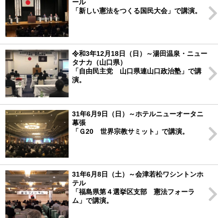
ール
「新しい憲法をつくる国民大会」で講演。
令和3年12月18日（日）～湯田温泉・ニュー
タナカ（山口県）
「自由民主党 山口県連山口政治塾」で講
演。
31年6月9日（日）～ホテルニューオータニ
幕張
「Ｇ20 世界宗教サミット」で講演。
31年6月8日（土）～会津若松ワシントンホ
テル
「福島県第４選挙区支部 憲法フォーラ
ム」で講演。