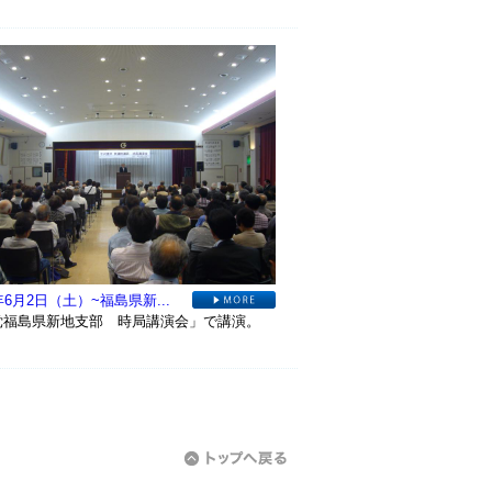
年6月2日（土）~福島県新...
党福島県新地支部 時局講演会」で講演。