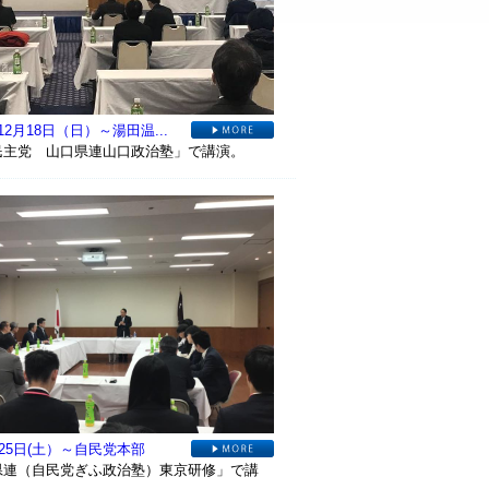
12月18日（日）～湯田温...
民主党 山口県連山口政治塾」で講演。
月25日(土）～自民党本部
県連（自民党ぎふ政治塾）東京研修」で講