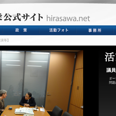
演等】
議員
ダー
問題