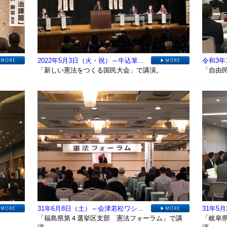
2022年5月3日（火・祝）～牛込箪...
令和3年
。
「新しい憲法をつくる国民大会」で講演。
「自由
31年6月8日（土）～会津若松ワシ...
31年5
「福島県第４選挙区支部 憲法フォーラム」で講
「岐阜