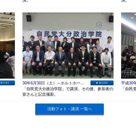
演。
演。
30年6月30日（土）～ホルトホー...
平成30
「自民党大分政治学院」で講演。その後、参加者の
「自民
皆さんと記念撮影。
活動フォト－講演 一覧へ