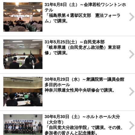
31年6月8日（土）～会津若松ワシントンホ
テル
「福島県第４選挙区支部 憲法フォーラ
ム」で講演。
31年5月25日(土）～自民党本部
「岐阜県連（自民党ぎふ政治塾）東京研
修」で講演。
30年8月29日（水）～衆議院第一議員会館
多目的ホール
神奈川県連女性局中央研修会で講演。
30年6月30日（土）～ホルトホール大分
（大分市）
「自民党大分政治学院」で講演。その後、
参加者の皆さんと記念撮影。