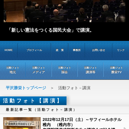
「新しい憲法をつくる国民大会」で講演。
HOME
プロフィール
政 策
事務所
お問い合せ
リンク
活動フォト
活動フォト
活動フォト
活動フォト
活動フォト
地元
メディア
国会
講演等
勝栄TV
平沢勝栄トップページ
＞ 活動フォト－講演
活動フォト【講演】
最新記事一覧（活動フォト－講演）
2022年12月17日（土）～サフィールホテル
稚内 （稚内市）