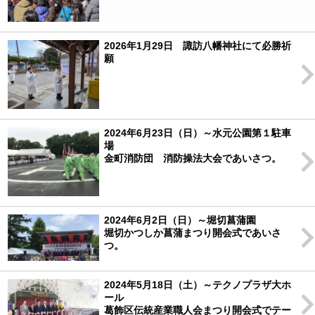
2026年1月29日 諏訪八幡神社にて必勝祈
願
2024年6月23日（日）～水元公園第１駐車
場
金町消防団 消防操法大会であいさつ。
2024年6月2日（日）～堀切菖蒲園
堀切かつしか菖蒲まつり開会式であいさ
つ。
2024年5月18日（土）～テクノプラザ大ホ
ール
葛飾区伝統産業職人会まつり開会式でテー