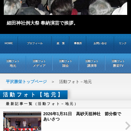
細田神社例大祭 奉納演芸で挨拶。
HOME
プロフィール
政 策
事務所
お問い合せ
リンク
活動フォト
活動フォト
活動フォト
活動フォト
活動フォト
地元
メディア
国会
講演等
勝栄TV
平沢勝栄トップページ
＞ 活動フォト－地元
活動フォト【地元】
最新記事一覧（活動フォト－地元）
2026年1月31日 高砂天祖神社 節分祭で
あいさつ