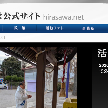
元】
20
て必