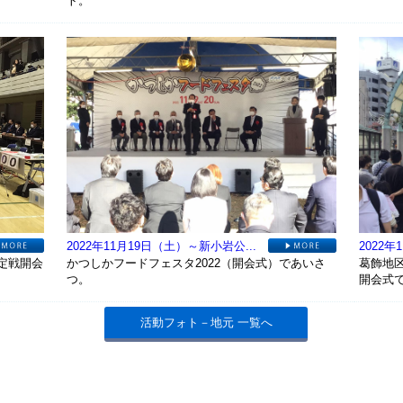
ト。
2022年11月19日（土）～新小岩公...
2022年
定戦開会
かつしかフードフェスタ2022（開会式）であいさ
葛飾地
つ。
開会式
活動フォト－地元 一覧へ