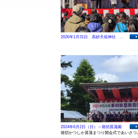
2026年1月31日 高砂天祖神社 ...
2024年6月2日（日）～堀切菖蒲園
堀切かつしか菖蒲まつり開会式であいさつ