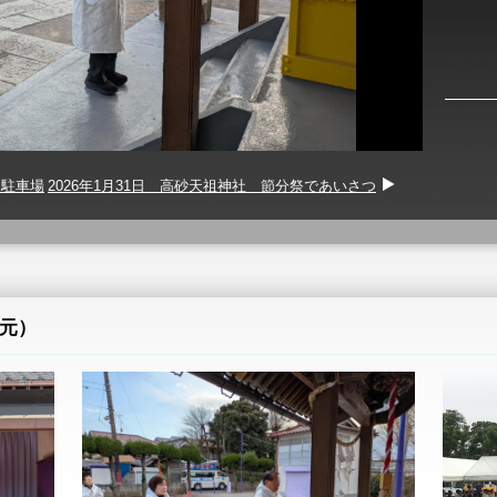
１駐車場
2026年1月31日 高砂天祖神社 節分祭であいさつ
元）