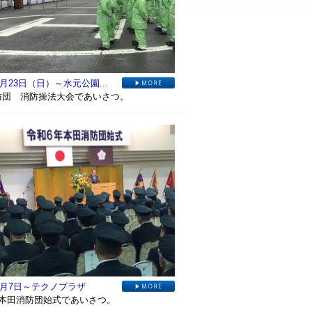
6月23日（日）～水元公園...
防団 消防操法大会であいさつ。
年1月7日～テクノプラザ
年本田消防団始式であいさつ。