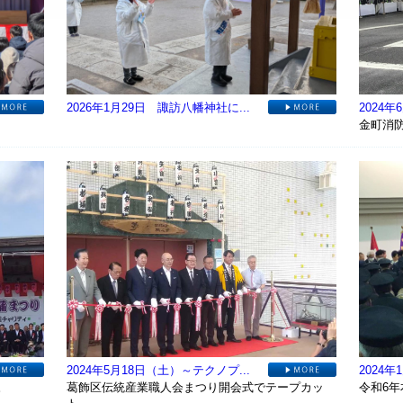
2026年1月29日 諏訪八幡神社に...
2024年
金町消
2024年5月18日（土）～テクノプ...
2024
。
葛飾区伝統産業職人会まつり開会式でテープカッ
令和6