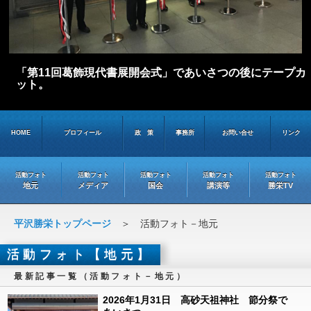
「第11回葛飾現代書展開会式」であいさつの後にテープカ
ット。
HOME
プロフィール
政 策
事務所
お問い合せ
リンク
活動フォト
活動フォト
活動フォト
活動フォト
活動フォト
地元
メディア
国会
講演等
勝栄TV
平沢勝栄トップページ
＞ 活動フォト－地元
活動フォト【地元】
最新記事一覧（活動フォト－地元）
2026年1月31日 高砂天祖神社 節分祭で