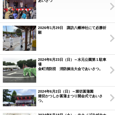
あいさつ
2026年1月29日 諏訪八幡神社にて必勝祈
願
2024年6月23日（日）～水元公園第１駐車
場
金町消防団 消防操法大会であいさつ。
2024年6月2日（日）～堀切菖蒲園
堀切かつしか菖蒲まつり開会式であいさ
つ。