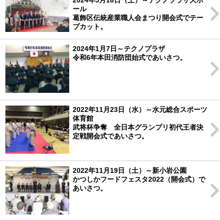
2024年5月18日（土）～テクノプラザ大ホ
ール
葛飾区伝統産業職人会まつり開会式でテー
プカット。
2024年1月7日～テクノプラザ
令和6年本田消防団始式であいさつ。
2022年11月23日（水）～水元総合スポーツ
体育館
武将杯争奪 全日本グランプリ初代王者決
定戦開会式であいさつ。
2022年11月19日（土）～新小岩公園
かつしかフードフェスタ2022（開会式）で
あいさつ。