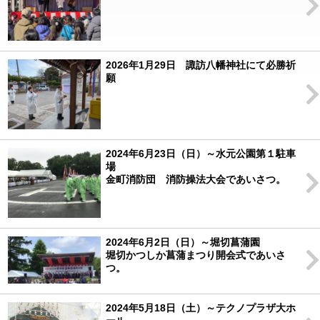
2026年1月29日 諏訪八幡神社にて必勝祈
願
2024年6月23日（日）～水元公園第１駐車
場
金町消防団 消防操法大会であいさつ。
2024年6月2日（日）～堀切菖蒲園
堀切かつしか菖蒲まつり開会式であいさ
つ。
2024年5月18日（土）～テクノプラザ大ホ