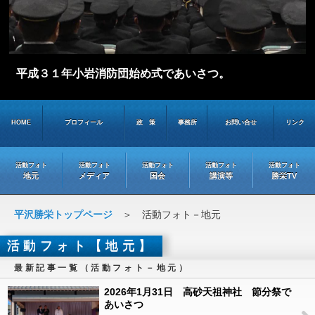
平成３１年小岩消防団始め式であいさつ。
HOME
プロフィール
政 策
事務所
お問い合せ
リンク
活動フォト
活動フォト
活動フォト
活動フォト
活動フォト
地元
メディア
国会
講演等
勝栄TV
平沢勝栄トップページ
＞ 活動フォト－地元
活動フォト【地元】
最新記事一覧（活動フォト－地元）
2026年1月31日 高砂天祖神社 節分祭で
あいさつ