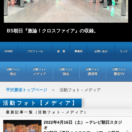
BS朝日『激論！クロスファイア』の収録。
HOME
プロフィール
政 策
事務所
お問い合せ
リンク
活動フォト
活動フォト
活動フォト
活動フォト
活動フォト
地元
メディア
国会
講演等
勝栄TV
平沢勝栄トップページ
＞ 活動フォト－メディア
活動フォト【メディア】
最新記事一覧（活動フォト－メディア）
2022年4月16日（土）～テレビ朝日スタジ
オ