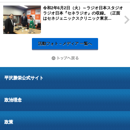
令和2年6月2日（火）～ラジオ日本スタジオ
ラジオ日本『セネラジオ』の収録。（正面
はセネジェニックスクリニック東京...
活動フォト－メディア 一覧へ
平沢勝栄公式サイト
政治理念
政策