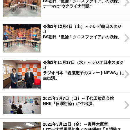
BS朝日「激論！クロスファイア」の収録。
テーマは”ウクライナ問題”
令和3年12月4日（土）～テレビ朝日スタジ
オ
BS朝日『激論！クロスファイア』の収録。
令和3年11月17日（水）～ラジオ日本スタジ
オ
ラジオ日本『岩瀬恵子のスマートNEWS』に
生出演。
2021年3月7日（日）～千代田放送会館
NHK『日曜討論』に生出演。
2021年3月12日（金）～復興大臣室
山本一太群馬県知事とWEB番組「直滑降ス