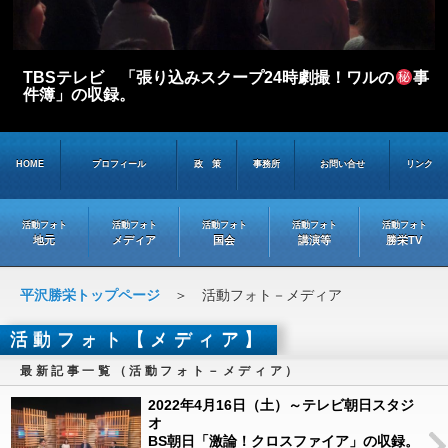
TBSテレビ 「張り込みスクープ24時劇撮！ワルの
事
件簿」の収録。
HOME
プロフィール
政 策
事務所
お問い合せ
リンク
活動フォト
活動フォト
活動フォト
活動フォト
活動フォト
地元
メディア
国会
講演等
勝栄TV
平沢勝栄トップページ
＞ 活動フォト－メディア
活動フォト【メディア】
最新記事一覧（活動フォト－メディア）
2022年4月16日（土）～テレビ朝日スタジ
オ
BS朝日「激論！クロスファイア」の収録。