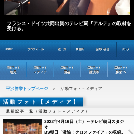
フランス・ドイツ共同出資のテレビ局『アルテ』の取材を
受ける。
HOME
プロフィール
政 策
事務所
お問い合せ
リンク
活動フォト
活動フォト
活動フォト
活動フォト
活動フォト
地元
メディア
国会
講演等
勝栄TV
平沢勝栄トップページ
＞ 活動フォト－メディア
活動フォト【メディア】
最新記事一覧（活動フォト－メディア）
2022年4月16日（土）～テレビ朝日スタジ
オ
BS朝日「激論！クロスファイア」の収録。