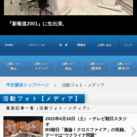
『新報道2001』に生出演。
HOME
プロフィール
政 策
事務所
お問い合せ
リンク
活動フォト
活動フォト
活動フォト
活動フォト
活動フォト
地元
メディア
国会
講演等
勝栄TV
平沢勝栄トップページ
＞ 活動フォト－メディア
活動フォト【メディア】
最新記事一覧（活動フォト－メディア）
2022年4月16日（土）～テレビ朝日スタジ
オ
BS朝日「激論！クロスファイア」の収録。
テーマは”ウクライナ問題”