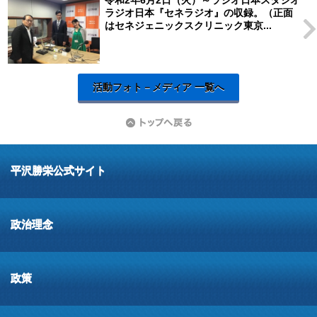
令和2年6月2日（火）～ラジオ日本スタジオ
ラジオ日本『セネラジオ』の収録。（正面
はセネジェニックスクリニック東京...
活動フォト－メディア 一覧へ
平沢勝栄公式サイト
政治理念
政策