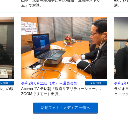
山本一太群馬県知事とWEB番組「直滑降ストリー
tbcテ
ム」で対談。
演。
令和2年6月11日（木）～議員会館
令和2年
ル」の収
Abema TV テレ朝『報道リアリティーショー』に
ラジオ
ZOOMでリモート出演。
ェニック
活動フォト－メディア 一覧へ