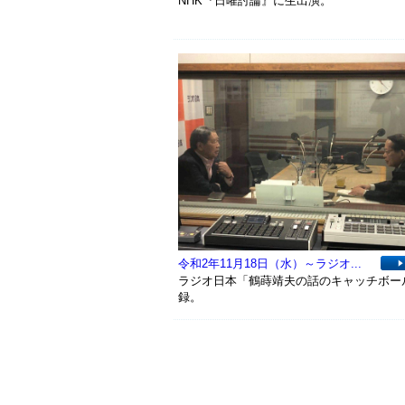
NHK『日曜討論』に生出演。
令和2年11月18日（水）～ラジオ...
ラジオ日本「鶴蒔靖夫の話のキャッチボー
録。