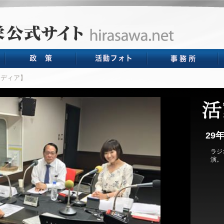
ディア】
29
ラジ
演。