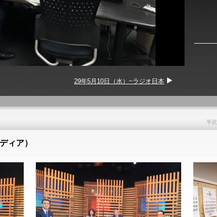
29年5月10日（水）~ラジオ日本
】
平沢
ディア）