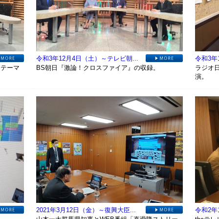
令和3年12月4日（土）～テレビ朝...
令和3年
。テーマ
BS朝日『激論！クロスファイア』の収録。
ラジオ
演。
2021年3月12日（金）～復興大臣...
令和2年