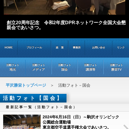
創立20周年記念 令和2年度DPRネットワーク全国大会懇
親会であいさつ。
HOME
プロフィール
政 策
事務所
お問い合せ
リンク
活動フォト
活動フォト
活動フォト
活動フォト
活動フォト
地元
メディア
国会
講演等
勝栄TV
平沢勝栄トップページ
＞ 活動フォト－国会
活動フォト【国会】
最新記事一覧（活動フォト－国会）
2024年6月16日（日）～駒沢オリンピック
公園総合運動場
東京都空手道選手権大会であいさつ。