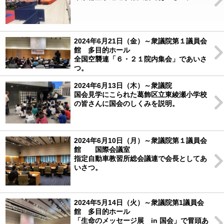
2024年6月21日（金）～衆議院第１議員会
館 多目的ホール
全国空襲連「６・２１院内集会」であいさ
つ。
2024年6月13日（木）～衆議院
国会見学にこられた葛飾区立東綾瀬小学校
の皆さんに国会のしくみを説明。
2024年6月10日（月）～衆議院第１議員会
館 国際会議室
指定自動車教習所総会議連で会長としてあ
いさつ。
2024年5月14日（火）～衆議院第1議員会
館 多目的ホール
「生命のメッセージ展 in 国会」で冒頭あ