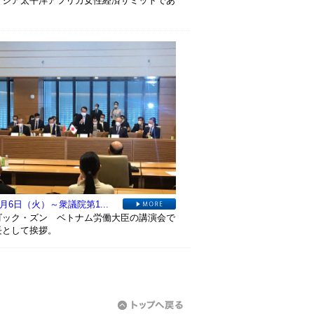
アジア太平洋アフリカ女性経済サミットであ
。
9月6日（火）～衆議院第1...
ゴック・ズン ベトナム労働大臣の講演会で
長として挨拶。