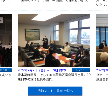
いさつ。
「生命のメッセージ展 in 国会」で冒頭あいさつ。
第一回
いさつ
2022年9月9日（金）～JR東日本本...
2022年
てあいさ
青木葛飾区長、そして峯岸葛飾区議会議長と共にJR
ダオ・
東日本の深澤社長を訪問。...
議連会
活動フォト－国会 一覧へ