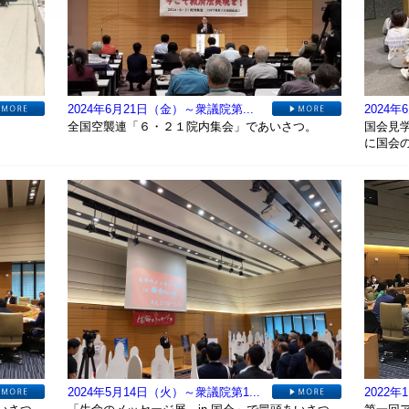
2024年6月21日（金）～衆議院第...
2024
全国空襲連「６・２１院内集会」であいさつ。
国会見
に国会
2024年5月14日（火）～衆議院第1...
2022年