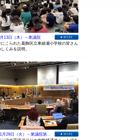
年6月13日（木）～衆議院
学にこられた葛飾区立東綾瀬小学校の皆さん
のしくみを説明。
11月29日（火）～衆議院第...