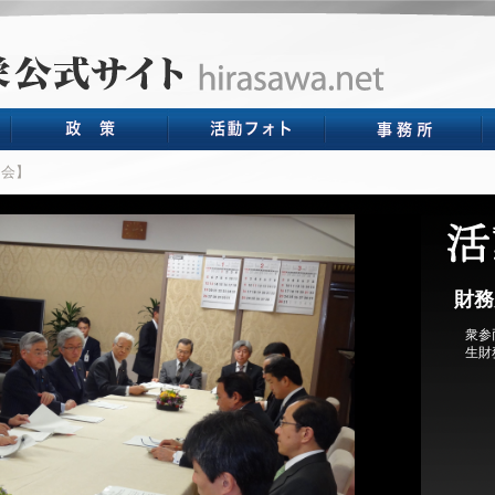
会】
財務
衆参
生財