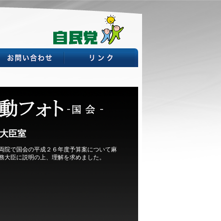
大臣室
両院で国会の平成２６年度予算案について麻
務大臣に説明の上、理解を求めました。