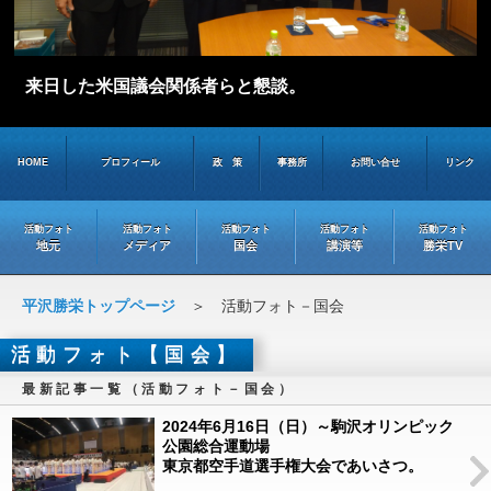
来日した米国議会関係者らと懇談。
HOME
プロフィール
政 策
事務所
お問い合せ
リンク
活動フォト
活動フォト
活動フォト
活動フォト
活動フォト
地元
メディア
国会
講演等
勝栄TV
平沢勝栄トップページ
＞ 活動フォト－国会
活動フォト【国会】
最新記事一覧（活動フォト－国会）
2024年6月16日（日）～駒沢オリンピック
公園総合運動場
東京都空手道選手権大会であいさつ。