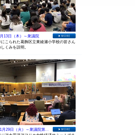
年6月13日（木）～衆議院
学にこられた葛飾区立東綾瀬小学校の皆さん
のしくみを説明。
11月29日（火）～衆議院第...