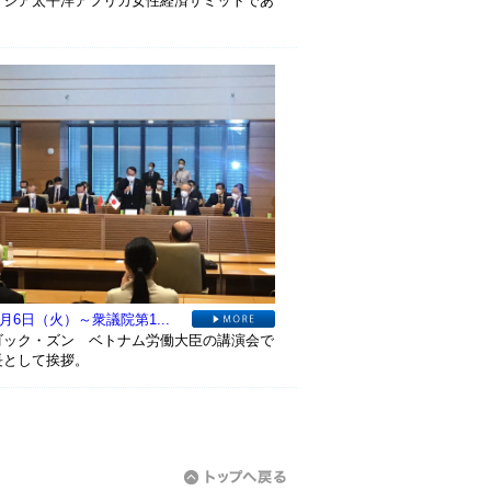
アジア太平洋アフリカ女性経済サミットであ
。
9月6日（火）～衆議院第1...
ゴック・ズン ベトナム労働大臣の講演会で
長として挨拶。