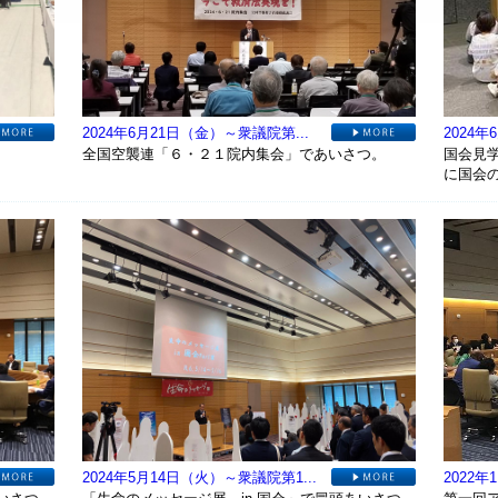
2024年6月21日（金）～衆議院第...
2024
全国空襲連「６・２１院内集会」であいさつ。
国会見
に国会
2024年5月14日（火）～衆議院第1...
2022年