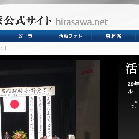
会】
29
ル
「新
つ。