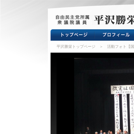
平沢勝栄トップページ
＞ 活動フォト【国