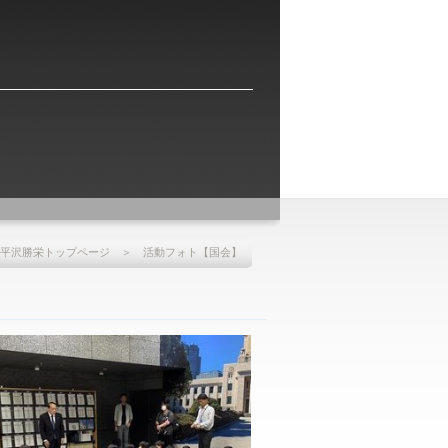
平沢勝栄トップページ
＞ 活動フォト【国会】