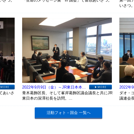
いさつ。
「生命のメッセージ展 in 国会」で冒頭あいさつ。
第一回
いさつ
2022年9月9日（金）～JR東日本本...
2022年
てあいさ
青木葛飾区長、そして峯岸葛飾区議会議長と共にJR
ダオ・
東日本の深澤社長を訪問。...
議連会
活動フォト－国会 一覧へ