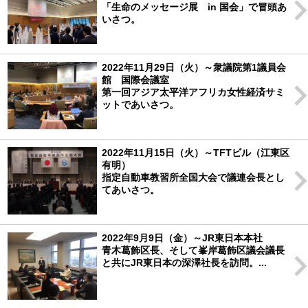
「生命のメッセージ展 in 国会」で冒頭あ
いさつ。
2022年11月29日（火）～衆議院第1議員会
館 国際会議室
第一回アジア太平洋アフリカ女性経済サミ
ットであいさつ。
2022年11月15日（火）～TFTビル（江東区
有明）
指定自動車教習所全国大会で議連会長とし
てあいさつ。
2022年9月9日（金）～JR東日本本社
青木葛飾区長、そして峯岸葛飾区議会議長
と共にJR東日本の深澤社長を訪問。...