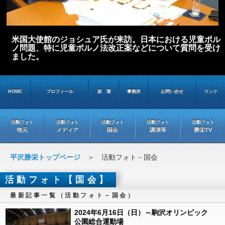
米国大使館のジョシュア氏が来訪。日本における児童ポル
ノ問題、特に児童ポルノ法改正案などについて質問を受け
ました。
HOME
プロフィール
政 策
事務所
お問い合せ
リンク
活動フォト
活動フォト
活動フォト
活動フォト
活動フォト
地元
メディア
国会
講演等
勝栄TV
平沢勝栄トップページ
＞ 活動フォト－国会
活動フォト【国会】
最新記事一覧（活動フォト－国会）
2024年6月16日（日）～駒沢オリンピック
公園総合運動場