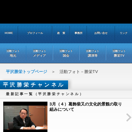
HOME
プロフィール
政 策
事務所
お問い合せ
リンク
活動フォト
活動フォト
活動フォト
活動フォト
活動フォト
地元
メディア
国会
講演等
勝栄TV
平沢勝栄トップページ
＞ 活動フォト－勝栄TV
平沢勝栄チャンネル
最新記事一覧（平沢勝栄チャンネル）
3月（４）葛飾柴又の文化的景観の取り
組みについて