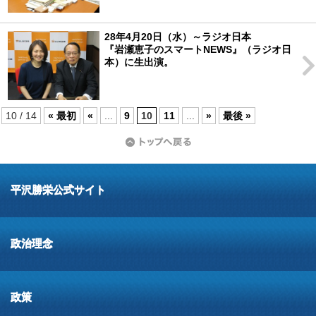
28年4月20日（水）～ラジオ日本
『岩瀬恵子のスマートNEWS』（ラジオ日
本）に生出演。
10 / 14
« 最初
«
...
9
10
11
...
»
最後 »
平沢勝栄公式サイト
政治理念
政策