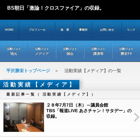
BS朝日「激論！クロスファイア」の収録。
HOME
プロフィール
政 策
事務所
お問い合せ
リンク
活動フォト
活動フォト
活動フォト
活動フォト
活動フォト
地元
メディア
国会
講演等
勝栄TV
平沢勝栄トップページ
＞ 活動実績【メディア】の一覧
活動実績【メディア】
最新記事一覧（ 活動実績【メディア】）
２８年7月7日（木）～議員会館
TBS「報道LIVE あさチャン！サタデー」の
収録。