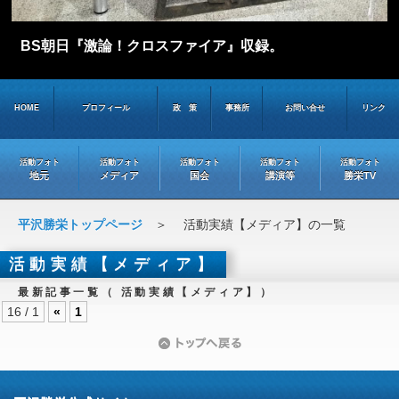
BS朝日『激論！クロスファイア』収録。
HOME
プロフィール
政 策
事務所
お問い合せ
リンク
活動フォト
活動フォト
活動フォト
活動フォト
活動フォト
地元
メディア
国会
講演等
勝栄TV
平沢勝栄トップページ
＞ 活動実績【メディア】の一覧
活動実績【メディア】
最新記事一覧（ 活動実績【メディア】）
16 / 1
«
1