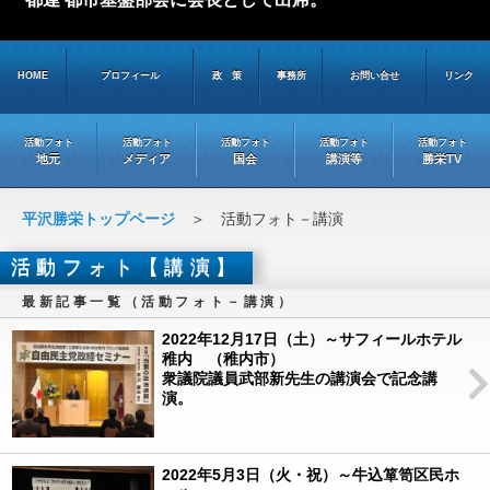
HOME
プロフィール
政 策
事務所
お問い合せ
リンク
活動フォト
活動フォト
活動フォト
活動フォト
活動フォト
地元
メディア
国会
講演等
勝栄TV
平沢勝栄トップページ
＞ 活動フォト－講演
活動フォト【講演】
最新記事一覧（活動フォト－講演）
2022年12月17日（土）～サフィールホテル
稚内 （稚内市）
衆議院議員武部新先生の講演会で記念講
演。
2022年5月3日（火・祝）～牛込箪笥区民ホ