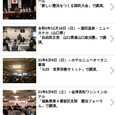
ール
「新しい憲法をつくる国民大会」で講演。
令和3年12月18日（日）～湯田温泉・ニュー
タナカ（山口県）
「自由民主党 山口県連山口政治塾」で講
演。
31年6月9日（日）～ホテルニューオータニ
幕張
「Ｇ20 世界宗教サミット」で講演。
31年6月8日（土）～会津若松ワシントンホ
テル
「福島県第４選挙区支部 憲法フォーラ
ム」で講演。