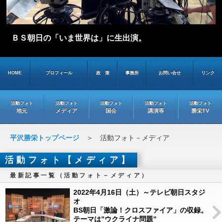
ＢＳ朝日の「いま世界は」に生出演。
HOME
プロフィール
政 策
事務所
お問い合せ
リンク
活動フォト
活動フォト
活動フォト
活動フォト
活動フォト
地元
メディア
国会
講演等
勝栄TV
平沢勝栄トップページ
＞ 活動フォト－メディア
活動フォト【メディア】
最新記事一覧（活動フォト－メディア）
2022年4月16日（土）～テレビ朝日スタジ
オ
BS朝日「激論！クロスファイア」の収録。
テーマは”ウクライナ問題”