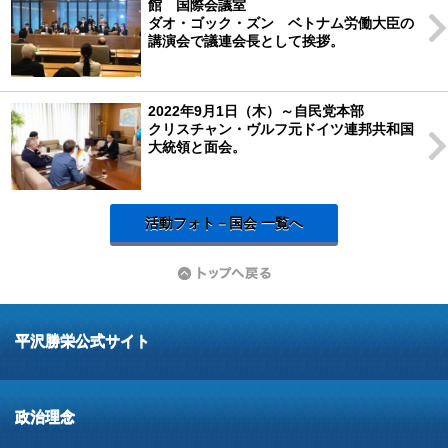
館 国際会議室
ダオ・ゴック・ズン ベトナム労働大臣の
講演会で議連会長として挨拶。
2022年9月1日（木）～自民党本部
クリスチャン・ヴルフ元ドイツ連邦共和国
大統領と面会。
活動フォト－国会 一覧へ
平沢勝栄公式サイト
政治理念