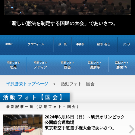
「新しい憲法を制定する国民の大会」であいさつ。
HOME
プロフィール
政 策
事務所
お問い合せ
リンク
活動フォト
活動フォト
活動フォト
活動フォト
活動フォト
地元
メディア
国会
講演等
勝栄TV
平沢勝栄トップページ
＞ 活動フォト－国会
活動フォト【国会】
最新記事一覧（活動フォト－国会）
2024年6月16日（日）～駒沢オリンピック
公園総合運動場
東京都空手道選手権大会であいさつ。