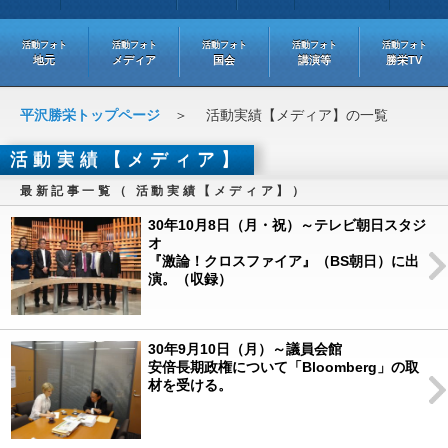
活動フォト
活動フォト
活動フォト
活動フォト
活動フォト
地元
メディア
国会
講演等
勝栄TV
平沢勝栄トップページ
＞ 活動実績【メディア】の一覧
活動実績【メディア】
最新記事一覧（ 活動実績【メディア】）
30年10月8日（月・祝）～テレビ朝日スタジ
オ
『激論！クロスファイア』（BS朝日）に出
演。（収録）
30年9月10日（月）～議員会館
安倍長期政権について「Bloomberg」の取
材を受ける。