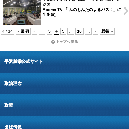
ジオ
Abema TV 「 みのもんたのよるバズ！」に
生出演。
4 / 14
« 最初
«
...
3
4
5
...
10
...
»
最後 »
平沢勝栄公式サイト
政治理念
政策
出版情報