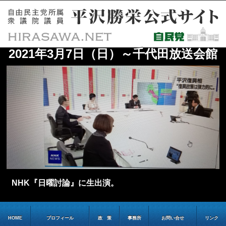
2021年3月7日（日）～千代田放送会館
NHK『日曜討論』に生出演。
HOME
プロフィール
政 策
事務所
お問い合せ
リンク